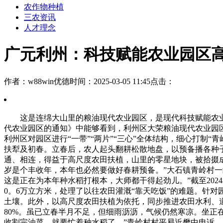
农作物种植
三农资讯
人才理念
广元利州：科技赋能农业园区
作者：w88win优德
时间：2025-03-05 11:45
点击：
这是连绵大山里的粮油现代农业园区，是现代科技赋能农业播
代农业园区的通知》中能够看到，利州区大荣粮油现代农业园
利州区对园区进行“一带”“两片”“三心”全体结构，细心打制
扶犁及初春。立春后，农人起头翻耕松散地盘，以预备播各种子
通、相连，得益于高尺度农田扶植，山里的零星地块，被拾掇成
岁是个丰收年，本年也必然要做好春耕预备。”大石镇青岭村一
这是正在为本年种水稻打根本，大师都干得起劲儿。”截至202
0。6万立方米，处理了以往农田灌溉“靠天吃饭”的难题。针
土壤。此外，以高尺度农田扶植为依托，同步推进农田水利、道
80%。虽已立春半月不足，但细雨沥沥，气候仍然寒凉。坐正
收割完油菜，就要忙着种水稻了。”青岭村村平易近樊中申诉