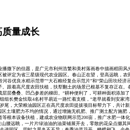
高质量成长
撒下的但愿，是广元市利州浩繁和美村落画卷中描画稻田风光的
区被评定为省三星级现代农业园区。春山正在望，登高远眺，农
“青岭河谷优良水稻示范带”“大石粮经复合示范片”和“荣山田坎经
。跟着高尺度农田扶植，扶犁翻土的场景已根基不复存正在。各类
层层叠叠、凹凸参差的梯田。“耕种便利了，可耕种面积添加了
组组长樊金怯取4名村平易近一路忙着支模，“老早就看到安家
4岁尾，大荣粮油园区正在高尺度农田提拔项目标帮力下，共计新
对园区土壤肥力不均的情况，通过增施无机肥、推广测土配方施
等根本设备扶植，建成农业物联网示范200亩，推广水肥一体
在山腰远眺，一片片绿油油的油菜铺展开去，零散的花朵点缀其间
。走进园区，四时之景各不不异：春季油菜花开，蜂蝶翩飞，金