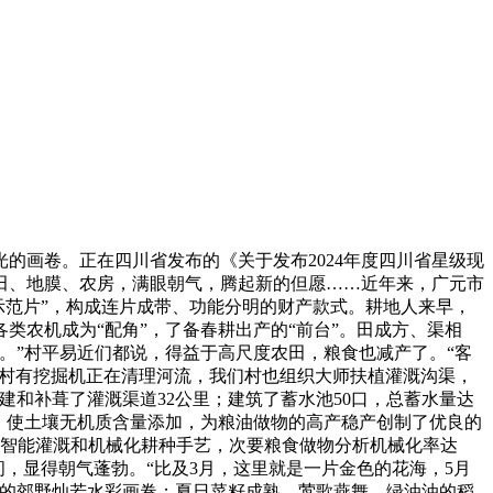
画卷。正在四川省发布的《关于发布2024年度四川省星级现
田、地膜、农房，满眼朝气，腾起新的但愿……近年来，广元市
济示范片”，构成连片成带、功能分明的财产款式。耕地人来早，
农机成为“配角”，了备春耕出产的“前台”。田成方、渠相
。”村平易近们都说，得益于高尺度农田，粮食也减产了。“客
湾村有挖掘机正在清理河流，我们村也组织大师扶植灌溉沟渠，
建和补葺了灌溉渠道32公里；建筑了蓄水池50口，总蓄水量达
肥，使土壤无机质含量添加，为粮油做物的高产稳产创制了优良的
化智能灌溉和机械化耕种手艺，次要粮食做物分析机械化率达
，显得朝气蓬勃。“比及3月，这里就是一片金色的花海，5月
色的郊野灿若水彩画卷；夏日菜籽成熟，莺歌燕舞，绿油油的稻