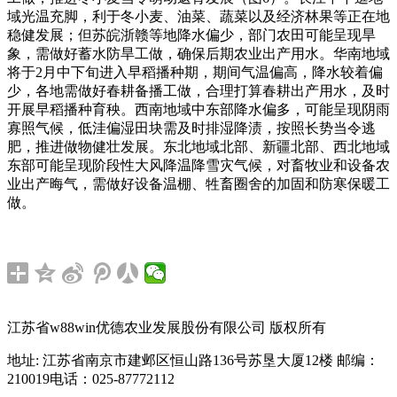
域光温充脚，利于冬小麦、油菜、蔬菜以及经济林果等正在地
稳健发展；但苏皖浙赣等地降水偏少，部门农田可能呈现旱
象，需做好蓄水防旱工做，确保后期农业出产用水。华南地域
将于2月中下旬进入早稻播种期，期间气温偏高，降水较着偏
少，各地需做好春耕备播工做，合理打算春耕出产用水，及时
开展早稻播种育秧。西南地域中东部降水偏多，可能呈现阴雨
寡照气候，低洼偏湿田块需及时排湿降渍，按照长势当令逃
肥，推进做物健壮发展。东北地域北部、新疆北部、西北地域
东部可能呈现阶段性大风降温降雪灾气候，对畜牧业和设备农
业出产晦气，需做好设备温棚、牲畜圈舍的加固和防寒保暖工
做。
江苏省w88win优德农业发展股份有限公司 版权所有
地址: 江苏省南京市建邺区恒山路136号苏垦大厦12楼
邮编：
210019
电话：025-87772112