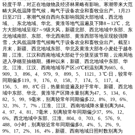
轻度干旱，对正在地做物及经济林果略有影响。寒潮带来大范
畴大风低温降雪气候，晦气于设备农业和畜牧业出产。1月23
日至27日，寒潮气候自西向东影响我国大部地域，西北地
域、、东北地域、华北、黄淮等地气温遍及下降8～12℃，北
方大部地域呈现7～9级大风，新疆北部、西北地域中东部、东
北地域南部、东部、华北西南部、黄淮西部等地呈现较强降
雪，大风低温降雪气候晦气于设备农业和畜牧业出产。截至1
月末，新疆、西北地域东部、华北及黄淮大部冬小麦处于越冬
期，江淮、江汉和西南地域大部处于分蘖至拔节期，云南局地
进入孕穗至抽穗期。播种以来，新疆、西北地域中东部、华
北、江淮、江汉、西南地域等产区≥0℃积温别离为665。6、
909。3、 896。4、 979。9、 899。5、 1121。3 ℃·日，较常年
同期偏多119。9、 176。0、 158。7、 174。5、 117。4、
156。5、 89。8℃·日，热量前提遍及好于常年。新疆、西北地
域中东部、华北、黄淮等产区降水量别离为47。5、134。6、
82。5、99。9毫米，别离较常年同期偏多22。8%、19。6%、
32。3%、7。7%，江淮、江汉、西南地域降水量别离为84。
4、97。4、81。7毫米，别离较常年同期偏少37。9%、12。
6%。西北地域中东部、江淮、804。0、703。6、576。9、
488。0小时，别离较近常年同期偏多0。4%、5。2%、9。
9%、17。2%、16。4%，新疆、西南地域日照时数别离为