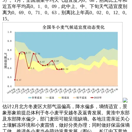
5）。1月，全国油菜平均天气适宜度为0。68，别离比上年和
近五年平均高0。1、0。09，此中上、中、下旬天气适宜度别
离为0。69、0。71、0。63，别离比上年高0。02、0。12、0。
15。
估计2月北方冬麦区大部气温偏高，降水偏多，墒情适宜，景
象形象前提总体利于冬小麦平安越冬及返青发展。黄淮中东部
及东部降水偏少，部门麦田可能呈现缺墒。各地注需亲近关心
土壤解冻环境和小麦苗情，做好分类办理；同时做好保温保墒
工做，推进冬小麦当令萌动返青发展（图6）。长江中下逛地