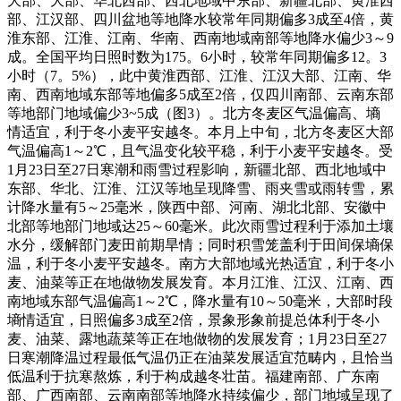
大部、大部、华北西部、西北地域中东部、新疆北部、黄淮西
部、江汉部、四川盆地等地降水较常年同期偏多3成至4倍，黄
淮东部、江淮、江南、华南、西南地域南部等地降水偏少3～9
成。全国平均日照时数为175。6小时，较常年同期偏多12。3
小时（7。5%），此中黄淮西部、江淮、江汉大部、江南、华
南、西南地域东部等地偏多5成至2倍，仅四川南部、云南东部
等地部门地域偏少3~5成（图3）。北方冬麦区气温偏高、墒
情适宜，利于冬小麦平安越冬。本月上中旬，北方冬麦区大部
气温偏高1～2℃，且气温变化较平稳，利于小麦平安越冬。受
1月23日至27日寒潮和雨雪过程影响，新疆北部、西北地域中
东部、华北、江淮、江汉等地呈现降雪、雨夹雪或雨转雪，累
计降水量有5～25毫米，陕西中部、河南、湖北北部、安徽中
北部等地部门地域达25～60毫米。此次雨雪过程利于添加土壤
水分，缓解部门麦田前期旱情；同时积雪笼盖利于田间保墒保
温，利于冬小麦平安越冬。南方大部地域光热适宜，利于冬小
麦、油菜等正在地做物发展发育。本月江淮、江汉、江南、西
南地域东部气温偏高1～2℃，降水量有10～50毫米，大部时段
墒情适宜，日照偏多3成至2倍，景象形象前提总体利于冬小
麦、油菜、露地蔬菜等正在地做物的发展发育；1月23日至27
日寒潮降温过程最低气温仍正在油菜发展适宜范畴内，且恰当
低温利于抗寒熬炼，利于构成越冬壮苗。福建南部、广东南
部、广西南部、云南南部等地降水持续偏少，部门地域呈现了