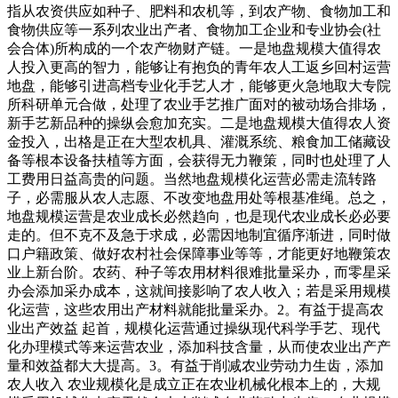
指从农资供应如种子、肥料和农机等，到农产物、食物加工和
食物供应等一系列农业出产者、食物加工企业和专业协会(社
会合体)所构成的一个农产物财产链。一是地盘规模大值得农
人投入更高的智力，能够让有抱负的青年农人工返乡回村运营
地盘，能够引进高档专业化手艺人才，能够更火急地取大专院
所科研单元合做，处理了农业手艺推广面对的被动场合排场，
新手艺新品种的操纵会愈加充实。二是地盘规模大值得农人资
金投入，出格是正在大型农机具、灌溉系统、粮食加工储藏设
备等根本设备扶植等方面，会获得无力鞭策，同时也处理了人
工费用日益高贵的问题。当然地盘规模化运营必需走流转路
子，必需服从农人志愿、不改变地盘用处等根基准绳。总之，
地盘规模运营是农业成长必然趋向，也是现代农业成长必必要
走的。但不克不及急于求成，必需因地制宜循序渐进，同时做
口户籍政策、做好农村社会保障事业等等，才能更好地鞭策农
业上新台阶。农药、种子等农用材料很难批量采办，而零星采
办会添加采办成本，这就间接影响了农人收入；若是采用规模
化运营，这些农用出产材料就能批量采办。2。有益于提高农
业出产效益 起首，规模化运营通过操纵现代科学手艺、现代
化办理模式等来运营农业，添加科技含量，从而使农业出产产
量和效益都大大提高。3。有益于削减农业劳动力生齿，添加
农人收入 农业规模化是成立正在农业机械化根本上的，大规