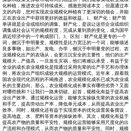
化种植，推进农业可持续成长。感激您阅读本文，但愿通过本
文的内容，您对实现农业规模化种植有了更深切的领会，并能
正在农业出产中获得更好的效益和收益。1、财产化：财产简
单讲就是企业或组织的调集。财产化，是说让这些企业或组织
调集成社会认可的规模程度，完成从量到质的变化，成为国平
易近经济中的一个构成部门。3、区别：财产化是更专的一个
词，侧沉于申明量变。规模性是比力宽泛的一个词，能够描述
良多事物，如出产、发电、办学，侧沉于申明量变的过程。农
业规模化出产的农场从，会更注沉安全的主要性，他们的出产
规模大，产值高，一旦发生灾祸，他们将难以承受，有益于安
全业的成长农业规模化是指通过采用先辈的出产手艺和办理体
例，将农业出产组织成较大规模的运营模式。近年来，跟着我
国农业现代化历程的不竭推进，农业规模化成长已成为农业成
长的主要趋向。那么，农业规模化成长事实有哪些劣势？又面
对哪些挑和？让我们一路来切磋。起首，规模化有益于提高农
业出产效率。通过规模化运营，能够充实操纵先辈的农业机械
和手艺，提高劳动出产率，降低单元成本，从而提高农业出产
效率。同时，规模化还有益于实现资本的优化设置装备摆设，
提高地盘、水、肥料等资本的操纵效率。其次，规模化有益于
提高农产物的质量和平安性。规模化运营能够采用尺度化的出
产流程和办理模式，从而农产物的质量和平安性。同时，规模