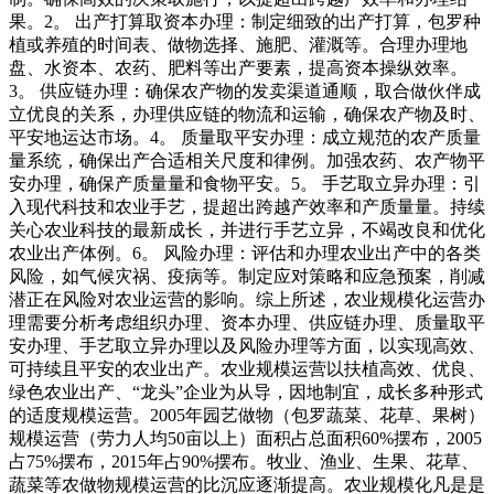
果。2。 出产打算取资本办理：制定细致的出产打算，包罗种
植或养殖的时间表、做物选择、施肥、灌溉等。合理办理地
盘、水资本、农药、肥料等出产要素，提高资本操纵效率。
3。 供应链办理：确保农产物的发卖渠道通顺，取合做伙伴成
立优良的关系，办理供应链的物流和运输，确保农产物及时、
平安地运达市场。4。 质量取平安办理：成立规范的农产质量
量系统，确保出产合适相关尺度和律例。加强农药、农产物平
安办理，确保产质量量和食物平安。5。 手艺取立异办理：引
入现代科技和农业手艺，提超出跨越产效率和产质量量。持续
关心农业科技的最新成长，并进行手艺立异，不竭改良和优化
农业出产体例。6。 风险办理：评估和办理农业出产中的各类
风险，如气候灾祸、疫病等。制定应对策略和应急预案，削减
潜正在风险对农业运营的影响。综上所述，农业规模化运营办
理需要分析考虑组织办理、资本办理、供应链办理、质量取平
安办理、手艺取立异办理以及风险办理等方面，以实现高效、
可持续且平安的农业出产。农业规模运营以扶植高效、优良、
绿色农业出产、“龙头”企业为从导，因地制宜，成长多种形式
的适度规模运营。2005年园艺做物（包罗蔬菜、花草、果树）
规模运营（劳力人均50亩以上）面积占总面积60%摆布，2005
占75%摆布，2015年占90%摆布。牧业、渔业、生果、花草、
蔬菜等农做物规模运营的比沉应逐渐提高。农业规模化凡是是