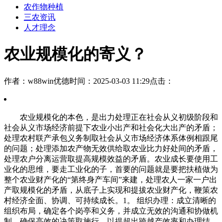
农作物种植
三农资讯
人才理念
农业规模化的寄义？
作者：w88win优德
时间：2025-03-03 11:29
点击：
农业规模化的本色，是出力处理正在社会从义初级阶段和
社会从义市场经济前提下农业小出产和社会化大出产的矛盾；
处理农村联产承包义务制取社会从义市场经济体系体例相跟尾
的问题；处理添加农产物无效供给取农业比力好处间的矛盾，
处理农户分离运营取提高规模效益的矛盾。农业成长要使用工
业化的思维，要走工业化的子，首要的问题就是要把扶植做为
整个农业财产化的“第终身产车间”来建，处理农人一家一户出
产取规模化的矛盾，从底子上实现和提拔农业财产化，鞭策农
村经济全面、协调、可持续成长。1。 组织办理：成立清晰的
组织布局，确定各个岗亭和义务，并成立无效的沟通和协做机
制。确保高效的决策取施行，以提超出跨越产效率和办理结