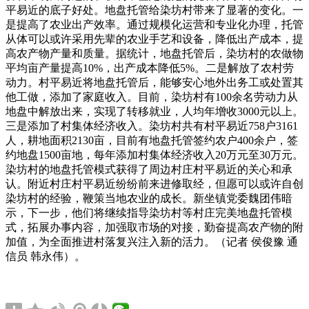
平易近的底子好处。地盘托管给染坊村带来了显著的变化。一
是提高了农业出产效率。通过规模化运营和专业化办理，托管
从体可以或许采用先辈的农业手艺和设备，降低出产成本，提
高农产物产量和质量。据统计，地盘托管后，染坊村的农做物
平均亩产量提高10%，出产成本降低5%。二是解放了农村劳
动力。村平易近将地盘托管后，能够安心地外出务工或处置其
他工做，添加了家庭收入。目前，染坊村有100余名劳动力从
地盘中解放出来，实现了转移就业，人均年增收3000元以上。
三是添加了村集体经济收入。染坊村共有村平易近758户3161
人，耕地面积2130亩，目前有地盘托管签约农户400余户，签
约地盘1500亩地，每年添加村集体经济收入20万元至30万元。
染坊村的地盘托管模式获得了周边村庄村平易近的关心和承
认。附近村庄村平易近纷纷前来进修取经，但愿可以或许自创
染坊村的经验，鞭策当地农业的成长。新坐镇党委魏团伟暗
示，下一步，他们将继续指导染坊村等村庄完美地盘托管模
式，拓展办事内容，加强取市场的对接，勤奋提高农产物的附
加值，为全面推进村落复兴注入新的活力。（记者 侯俊豫 通
信员 韩永伟）。