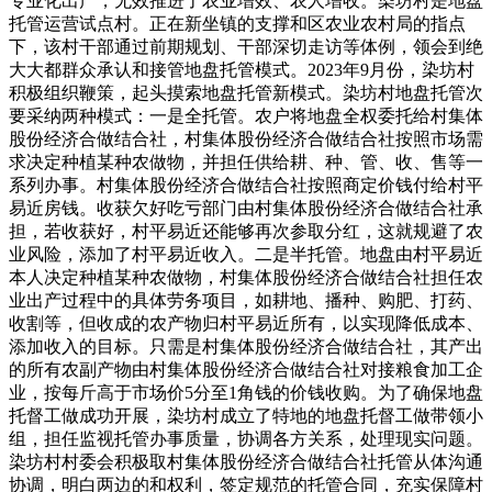
专业化出产，无效推进了农业增效、农人增收。染坊村是地盘
托管运营试点村。正在新坐镇的支撑和区农业农村局的指点
下，该村干部通过前期规划、干部深切走访等体例，领会到绝
大大都群众承认和接管地盘托管模式。2023年9月份，染坊村
积极组织鞭策，起头摸索地盘托管新模式。染坊村地盘托管次
要采纳两种模式：一是全托管。农户将地盘全权委托给村集体
股份经济合做结合社，村集体股份经济合做结合社按照市场需
求决定种植某种农做物，并担任供给耕、种、管、收、售等一
系列办事。村集体股份经济合做结合社按照商定价钱付给村平
易近房钱。收获欠好吃亏部门由村集体股份经济合做结合社承
担，若收获好，村平易近还能够再次参取分红，这就规避了农
业风险，添加了村平易近收入。二是半托管。地盘由村平易近
本人决定种植某种农做物，村集体股份经济合做结合社担任农
业出产过程中的具体劳务项目，如耕地、播种、购肥、打药、
收割等，但收成的农产物归村平易近所有，以实现降低成本、
添加收入的目标。只需是村集体股份经济合做结合社，其产出
的所有农副产物由村集体股份经济合做结合社对接粮食加工企
业，按每斤高于市场价5分至1角钱的价钱收购。为了确保地盘
托督工做成功开展，染坊村成立了特地的地盘托督工做带领小
组，担任监视托管办事质量，协调各方关系，处理现实问题。
染坊村村委会积极取村集体股份经济合做结合社托管从体沟通
协调，明白两边的和权利，签定规范的托管合同，充实保障村